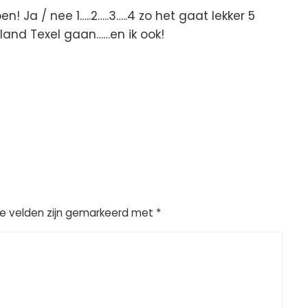
n! Ja / nee 1…..2…..3…..4 zo het gaat lekker 5
iland Texel gaan……en ik ook!
te velden zijn gemarkeerd met
*